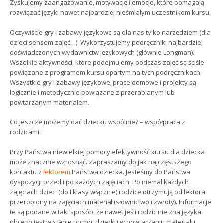
Zyskujemy zaangażowanie, motywację i emocje, które pomagają
rozwiązać języki nawet najbardziej nieśmiałym uczestnikom kursu.
Oczywiście gry i zabawy językowe są dla nas tylko narzędziem (dla
dzieci sensem zajęć…). Wykorzystujemy podręczniki najbardziej
doświadczonych wydawnictw językowych (głównie Longman).
Wszelkie aktywności, które podejmujemy podczas zajęć są ściśle
powiązane z programem kursu opartym na tych podręcznikach.
Wszystkie gry i zabawy językowe, prace domowe i projekty są
logicznie i metodycznie powiązane z przerabianym lub
powtarzanym materiałem.
Co jeszcze możemy dać dziecku wspólnie? – współpraca z
rodzicami:
Przy Państwa niewielkiej pomocy efektywność kursu dla dziecka
może znacznie wzrosnąć. Zapraszamy do jak najczęstszego
kontaktu z
lektorem
Państwa dziecka. Jesteśmy do Państwa
dyspozycji przed i po każdych zajęciach. Po niemal każdych
zajęciach dzieci (do I klasy włącznie) rodzice otrzymują od lektora
przerobiony na zajęciach materiał (słownictwo i zwroty). Informacje
te są podane w taki sposób, że nawet jeśli rodzic nie zna języka
obcego jest w stanie pomóc dziecku w powtarzaniu materiału.