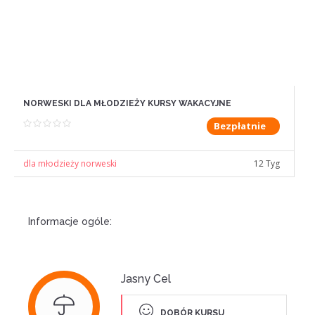
NORWESKI DLA MŁODZIEŻY KURSY WAKACYJNE
Bezpłatnie
dla młodzieży norweski
12 Tyg
Informacje ogóle:
Jasny Cel
DOBÓR KURSU