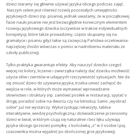
dzieci staramy się głównie używać języka obcego podczas zajęć.
Naszym celem jest również rozwój pozostałych umiejętności
językowych dzieci (np. pisania), jednak uważamy, że w początkowej
fazie nauki pisanie nie jest bezwzględnie koniecznym elementem
rozwoju językowego dziecka (oczywiście w trakcie indywidualnych
korepetycji, które także prowadzimy, często skupiamy się na
gramatyce i pisaniu gdyż takie są zazwyczaj Państwa oczekiwania-
najczęściej chodzi wówczas o pomoc w nadrobieniu materiału ze
szkoły publicznej).
Tylko praktyka gwarantuje efekty. Aby nauczyć dziecko czegoś
więcej niż kolory, liczenie i zwierzątka należy dać dziecku możliwość
użycia słów i zwrotów w udających rzeczywistość sytuacjach. Nie da
się zmusić dzieci do używania języka, trzeba umieć zachęcić do
wejścia w role, w których może wymawiać wprowadzane
słownictwo i struktury (np. zamówić posiłek w restauracji, spytać o
drogę, poradzić sobie na dworcu czy na lotnisku). Samo „wyobraź
sobie” już nie wystarczy. Wykorzystując rekwizyty, tablice
interaktywne, wiedzę psychologiczną i doświadczenie przenosimy
dzieci w świat, w którym czują się naturalnie i bez lęku używają
języka obcego (przecież pomyłkę z końcówką „s” w 3 osobie l.poj.
czasownika można wyjaśnić po skończonej grze językowej).