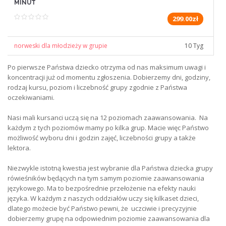
MINUT
299.00zł
norweski dla młodzieży w grupie
10 Tyg
Po pierwsze Państwa dziecko otrzyma od nas maksimum uwagi i
koncentracji już od momentu zgłoszenia. Dobierzemy dni, godziny,
rodzaj kursu, poziom i liczebność grupy zgodnie z Państwa
oczekiwaniami.
Nasi mali kursanci uczą się na 12 poziomach zaawansowania. Na
każdym z tych poziomów mamy po kilka grup. Macie więc Państwo
możliwość wyboru dni i godzin zajęć, liczebności grupy a także
lektora.
Niezwykle istotną kwestia jest wybranie dla Państwa dziecka grupy
rówieśników będących na tym samym poziomie zaawansowania
językowego. Ma to bezpośrednie przełożenie na efekty nauki
języka. W każdym z naszych oddziałów uczy się kilkaset dzieci,
dlatego możecie być Państwo pewni, że uczciwie i precyzyjnie
dobierzemy grupę na odpowiednim poziomie zaawansowania dla