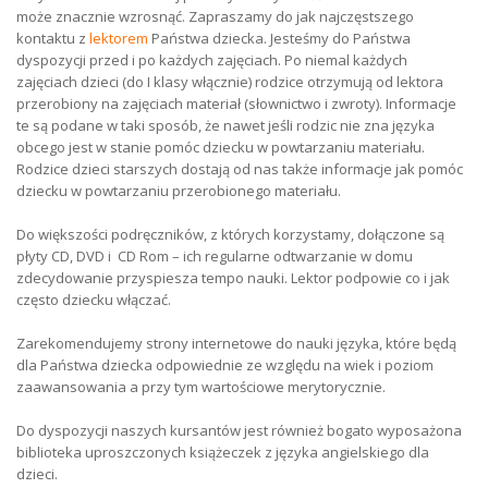
może znacznie wzrosnąć. Zapraszamy do jak najczęstszego
kontaktu z
lektorem
Państwa dziecka. Jesteśmy do Państwa
dyspozycji przed i po każdych zajęciach. Po niemal każdych
zajęciach dzieci (do I klasy włącznie) rodzice otrzymują od lektora
przerobiony na zajęciach materiał (słownictwo i zwroty). Informacje
te są podane w taki sposób, że nawet jeśli rodzic nie zna języka
obcego jest w stanie pomóc dziecku w powtarzaniu materiału.
Rodzice dzieci starszych dostają od nas także informacje jak pomóc
dziecku w powtarzaniu przerobionego materiału.
Do większości podręczników, z których korzystamy, dołączone są
płyty CD, DVD i CD Rom – ich regularne odtwarzanie w domu
zdecydowanie przyspiesza tempo nauki. Lektor podpowie co i jak
często dziecku włączać.
Zarekomendujemy strony internetowe do nauki języka, które będą
dla Państwa dziecka odpowiednie ze względu na wiek i poziom
zaawansowania a przy tym wartościowe merytorycznie.
Do dyspozycji naszych kursantów jest również bogato wyposażona
biblioteka uproszczonych książeczek z języka angielskiego dla
dzieci.