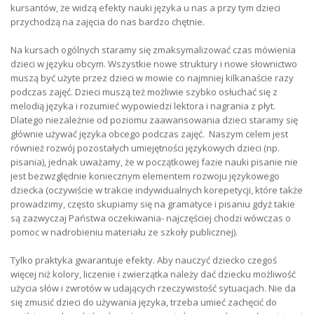
kursantów, że widzą efekty nauki języka u nas a przy tym dzieci
przychodzą na zajęcia do nas bardzo chętnie.
Na kursach ogólnych staramy się zmaksymalizować czas mówienia
dzieci w języku obcym. Wszystkie nowe struktury i nowe słownictwo
muszą być użyte przez dzieci w mowie co najmniej kilkanaście razy
podczas zajęć. Dzieci muszą też możliwie szybko osłuchać się z
melodią języka i rozumieć wypowiedzi lektora i nagrania z płyt.
Dlatego niezależnie od poziomu zaawansowania dzieci staramy się
głównie używać języka obcego podczas zajęć. Naszym celem jest
również rozwój pozostałych umiejętności językowych dzieci (np.
pisania), jednak uważamy, że w początkowej fazie nauki pisanie nie
jest bezwzględnie koniecznym elementem rozwoju językowego
dziecka (oczywiście w trakcie indywidualnych korepetycji, które także
prowadzimy, często skupiamy się na gramatyce i pisaniu gdyż takie
są zazwyczaj Państwa oczekiwania- najczęściej chodzi wówczas o
pomoc w nadrobieniu materiału ze szkoły publicznej).
Tylko praktyka gwarantuje efekty. Aby nauczyć dziecko czegoś
więcej niż kolory, liczenie i zwierzątka należy dać dziecku możliwość
użycia słów i zwrotów w udających rzeczywistość sytuacjach. Nie da
się zmusić dzieci do używania języka, trzeba umieć zachęcić do