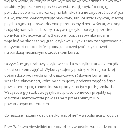
wejścia w role, w których może wymawiać wprowadzane słownictwo i
struktury (np. zamówić posiłek w restauracji, spytać o drogę,
poradzić sobie na dworcu czy na lotnisku). Samo „wyobraź sobie” już
nie wystarczy. Wykorzystując rekwizyty, tablice interaktywne, wiedzę
psychologiczną i doświadczenie przenosimy dzieci w świat, w którym
czują się naturalnie i bez lęku używają języka obcego (przecież
pomyłkę z końcówką „s” w 3 osobie l.poj. czasownika można
wyjaśnić po skończonej grze językowej). Zyskujemy zaangażowanie,
motywację i emocje, które pomagają rozwiązać języki nawet
najbardziej nieśmiałym uczestnikom kursu.
Oczywiście gry i zabawy językowe są dla nas tylko narzędziem (dla
dzieci sensem zajęć…). Wykorzystujemy podręczniki najbardziej
doświadczonych wydawnictw językowych (głównie Longman).
Wszelkie aktywności, które podejmujemy podczas zajęć są ściśle
powiązane z programem kursu opartym na tych podręcznikach.
Wszystkie gry i zabawy językowe, prace domowe i projekty są
logicznie i metodycznie powiązane z przerabianym lub
powtarzanym materiałem.
Co jeszcze możemy dać dziecku wspólnie? – współpraca z rodzicami:
Przy Państwa niewielkiej pomocy efektywność kursu dla dziecka