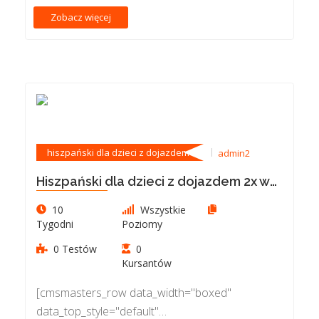
pierwsze Państwa dziecko otrzyma od nas
Zobacz więcej
maksimum…
hiszpański dla dzieci z dojazdem
admin2
Hiszpański dla dzieci z dojazdem 2x w
tygodniu po 60 min
10
Wszystkie
Tygodni
Poziomy
0 Testów
0
Kursantów
[cmsmasters_row data_width="boxed"
data_top_style="default"