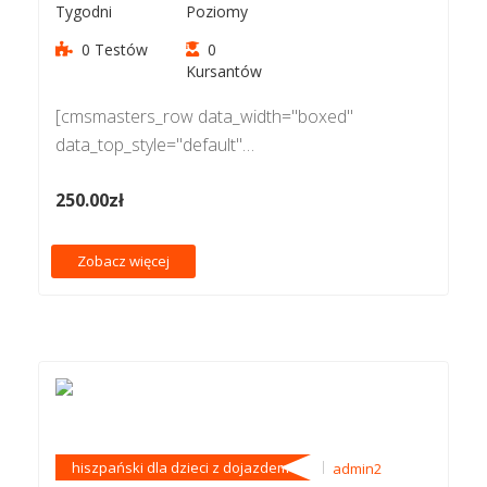
Tygodni
Poziomy
0 Testów
0
Kursantów
[cmsmasters_row data_width="boxed"
data_top_style="default"
data_bot_style="default" data_color="default"
250.00zł
data_padding_top="0"][cmsmasters_column
data_width="2/3"][cmsmasters_text] Po
pierwsze Państwa dziecko otrzyma od nas
Zobacz więcej
maksimum…
hiszpański dla dzieci z dojazdem
admin2