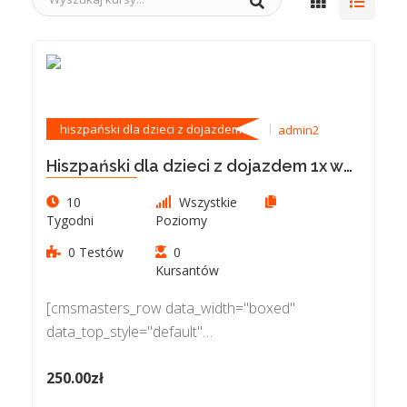
hiszpański dla dzieci z dojazdem
admin2
Hiszpański dla dzieci z dojazdem 1x w
tygodniu po 60 min
10
Wszystkie
Tygodni
Poziomy
0 Testów
0
Kursantów
[cmsmasters_row data_width="boxed"
data_top_style="default"
data_bot_style="default" data_color="default"
250.00zł
data_padding_top="0"][cmsmasters_column
data_width="2/3"][cmsmasters_text] Po