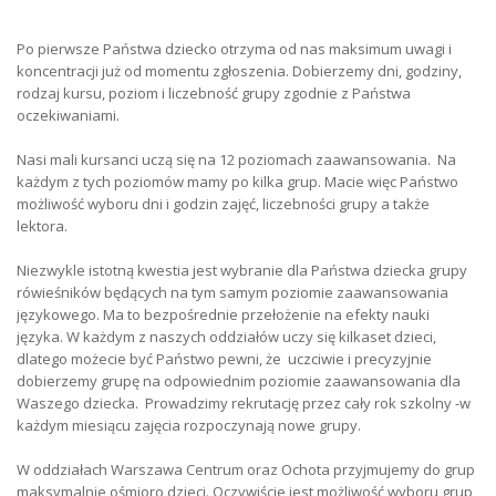
Po pierwsze Państwa dziecko otrzyma od nas maksimum uwagi i
koncentracji już od momentu zgłoszenia. Dobierzemy dni, godziny,
rodzaj kursu, poziom i liczebność grupy zgodnie z Państwa
oczekiwaniami.
Nasi mali kursanci uczą się na 12 poziomach zaawansowania. Na
każdym z tych poziomów mamy po kilka grup. Macie więc Państwo
możliwość wyboru dni i godzin zajęć, liczebności grupy a także
lektora.
Niezwykle istotną kwestia jest wybranie dla Państwa dziecka grupy
rówieśników będących na tym samym poziomie zaawansowania
językowego. Ma to bezpośrednie przełożenie na efekty nauki
języka. W każdym z naszych oddziałów uczy się kilkaset dzieci,
dlatego możecie być Państwo pewni, że uczciwie i precyzyjnie
dobierzemy grupę na odpowiednim poziomie zaawansowania dla
Waszego dziecka. Prowadzimy rekrutację przez cały rok szkolny -w
każdym miesiącu zajęcia rozpoczynają nowe grupy.
W oddziałach Warszawa Centrum oraz Ochota przyjmujemy do grup
maksymalnie ośmioro dzieci. Oczywiście jest możliwość wyboru grup