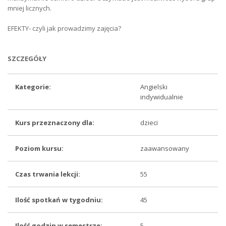
mniej licznych.
EFEKTY- czyli jak prowadzimy zajęcia?
SZCZEGÓŁY
Kategorie:
Angielski
indywidualnie
Kurs przeznaczony dla:
dzieci
Poziom kursu:
zaawansowany
Czas trwania lekcji:
55
Ilość spotkań w tygodniu:
45
Ilość godzin w semestrze:
5