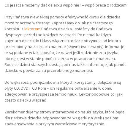
Co jeszcze możemy dać dziecku wspólnie? – współpraca z rodzicami:
Przy Państwa niewielkiej pomocy efektywność kursu dla dziecka
może znacznie wzrosnąć. Zapraszamy do jak najczęstszego
kontaktu z
lektorem
Państwa dziecka. Jesteśmy do Państwa
dyspozycji przed i po każdych zajęciach. Po niemal każdych
zajęciach dzieci (do I klasy włącznie) rodzice otrzymują od lektora
przerobiony na zajęciach materiał (słownictwo i zwroty). Informacje
te są podane w taki sposób, że nawet jeśli rodzic nie zna języka
obcego jest w stanie pomóc dziecku w powtarzaniu materiału.
Rodzice dzieci starszych dostają od nas także informacje jak pomóc
dziecku w powtarzaniu przerobionego materiału.
Do większości podręczników, z których korzystamy, dołączone są
płyty CD, DVD i CD Rom – ich regularne odtwarzanie w domu
zdecydowanie przyspiesza tempo nauki. Lektor podpowie co i jak
często dziecku włączać.
Zarekomendujemy strony internetowe do nauki języka, które będą
dla Państwa dziecka odpowiednie ze względu na wiek i poziom
zaawansowania a przy tym wartościowe merytorycznie.