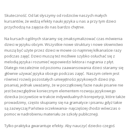
Skuteczność. Od lat słyszymy od rodziców naszych małych
kursantów, że widzą efekty nauki języka u nas a przy tym dzieci
przychodzą na zajęcia do nas bardzo chętnie.
Na kursach ogólnych staramy się zmaksymalizować czas mówienia
dzieci w języku obcym. Wszystkie nowe struktury i nowe słownictwo
muszą być użyte przez dzieci w mowie co najmniej kilkanaście razy
podczas zajęć. Dzieci muszą też możliwie szybko osłuchać się z
melodią języka i rozumieć wypowiedzi lektora i nagrania z płyt.
Dlatego niezależnie od poziomu zaawansowania dzieci staramy się
głównie używać języka obcego podczas zajęć. Naszym celem jest
również rozwój pozostałych umiejętności językowych dzieci (np.
pisania), jednak uważamy, że w początkowej fazie nauki pisanie nie
jest bezwzględnie koniecznym elementem rozwoju językowego
dziecka (oczywiście w trakcie indywidualnych korepetycji, które także
prowadzimy, często skupiamy się na gramatyce i pisaniu gdyż takie
są zazwyczaj Państwa oczekiwania- najczęściej chodzi wówczas o
pomoc w nadrobieniu materiału ze szkoły publicznej).
Tylko praktyka gwarantuje efekty. Aby nauczyć dziecko czegoś