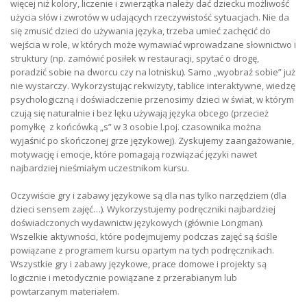
więcej niż kolory, liczenie i zwierzątka należy dać dziecku możliwość
użycia słów i zwrotów w udających rzeczywistość sytuacjach. Nie da
się zmusić dzieci do używania języka, trzeba umieć zachęcić do
wejścia w role, w których może wymawiać wprowadzane słownictwo i
struktury (np. zamówić posiłek w restauracji, spytać o drogę,
poradzić sobie na dworcu czy na lotnisku). Samo „wyobraź sobie” już
nie wystarczy. Wykorzystując rekwizyty, tablice interaktywne, wiedzę
psychologiczną i doświadczenie przenosimy dzieci w świat, w którym
czują się naturalnie i bez lęku używają języka obcego (przecież
pomyłkę z końcówką „s” w 3 osobie l.poj. czasownika można
wyjaśnić po skończonej grze językowej). Zyskujemy zaangażowanie,
motywację i emocje, które pomagają rozwiązać języki nawet
najbardziej nieśmiałym uczestnikom kursu.
Oczywiście gry i zabawy językowe są dla nas tylko narzędziem (dla
dzieci sensem zajęć…). Wykorzystujemy podręczniki najbardziej
doświadczonych wydawnictw językowych (głównie Longman).
Wszelkie aktywności, które podejmujemy podczas zajęć są ściśle
powiązane z programem kursu opartym na tych podręcznikach.
Wszystkie gry i zabawy językowe, prace domowe i projekty są
logicznie i metodycznie powiązane z przerabianym lub
powtarzanym materiałem.