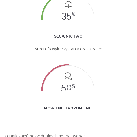
35
%
SŁOWNICTWO
średni % wykorzystania czasu zajęć
50
%
MÓWIENIE I ROZUMIENIE
Cennik zajęć indywidualnych (jedna osoba):