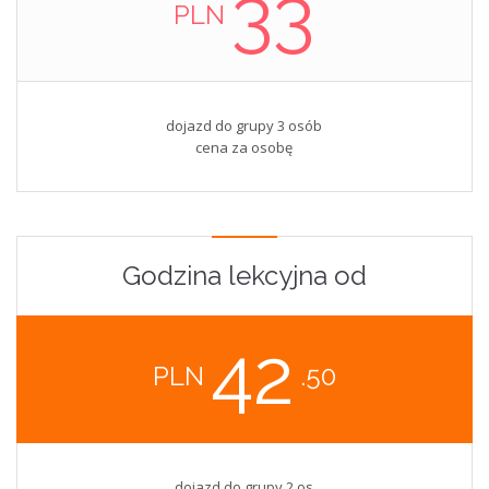
33
PLN
dojazd do grupy 3 osób
cena za osobę
Godzina lekcyjna od
42
PLN
.50
dojazd do grupy 2 os