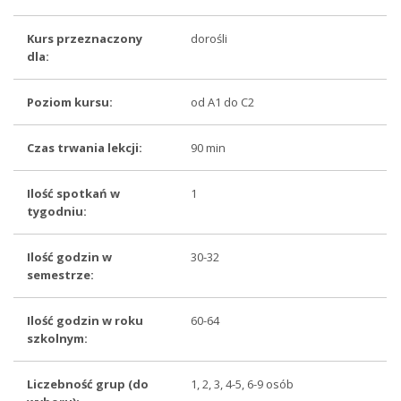
Kurs przeznaczony
dorośli
dla:
Poziom kursu:
od A1 do C2
Czas trwania lekcji:
90 min
Ilość spotkań w
1
tygodniu:
Ilość godzin w
30-32
semestrze:
Ilość godzin w roku
60-64
szkolnym:
Liczebność grup (do
1, 2, 3, 4-5, 6-9 osób