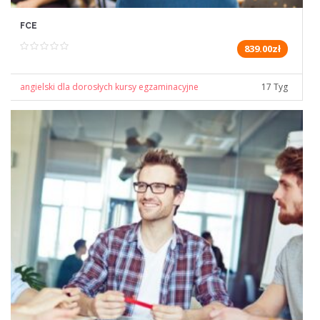
FCE
839.00zł
angielski dla dorosłych kursy egzaminacyjne
17 Tyg