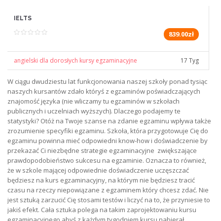
IELTS
839.00zł
angielski dla dorosłych kursy egzaminacyjne
17 Tyg
W ciągu dwudziestu lat funkcjonowania naszej szkoły ponad tysiąc
naszych kursantów zdało któryś z egzaminów poświadczających
znajomość języka (nie wliczamy tu egzaminów w szkołach
publicznych i uczelniach wyższych). Dlaczego podajemy te
statystyki? Otóż na Twoje szanse na zdanie egzaminu wpływa także
zrozumienie specyfiki egzaminu. Szkoła, która przygotowuje Cię do
egzaminu powinna mieć odpowiedni know-how i doświadczenie by
przekazać Ci niezbędne strategie egzaminacyjne zwiększające
prawdopodobieństwo sukcesu na egzaminie. Oznacza to również,
że w szkole mającej odpowiednie doświadczenie uczęszczać
będziesz na kurs egzaminacyjny, na którym nie będziesz tracić
czasu na rzeczy niepowiązane z egzaminem który chcesz zdać. Nie
jest sztuką zarzucić Cię stosami testów i liczyć na to, że przyniesie to
jakiś efekt. Cała sztuka polega na takim zaprojektowaniu kursu
egzaminacyjnego abyś z każdym tygodniem kursu nabierał