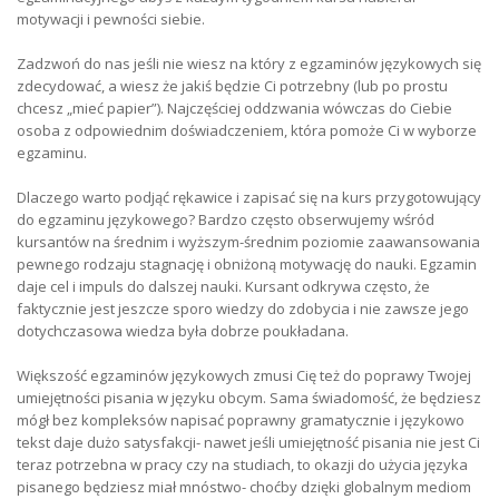
motywacji i pewności siebie.
Zadzwoń do nas jeśli nie wiesz na który z egzaminów językowych się
zdecydować, a wiesz że jakiś będzie Ci potrzebny (lub po prostu
chcesz „mieć papier”). Najczęściej oddzwania wówczas do Ciebie
osoba z odpowiednim doświadczeniem, która pomoże Ci w wyborze
egzaminu.
Dlaczego warto podjąć rękawice i zapisać się na kurs przygotowujący
do egzaminu językowego? Bardzo często obserwujemy wśród
kursantów na średnim i wyższym-średnim poziomie zaawansowania
pewnego rodzaju stagnację i obniżoną motywację do nauki. Egzamin
daje cel i impuls do dalszej nauki. Kursant odkrywa często, że
faktycznie jest jeszcze sporo wiedzy do zdobycia i nie zawsze jego
dotychczasowa wiedza była dobrze poukładana.
Większość egzaminów językowych zmusi Cię też do poprawy Twojej
umiejętności pisania w języku obcym. Sama świadomość, że będziesz
mógł bez kompleksów napisać poprawny gramatycznie i językowo
tekst daje dużo satysfakcji- nawet jeśli umiejętność pisania nie jest Ci
teraz potrzebna w pracy czy na studiach, to okazji do użycia języka
pisanego będziesz miał mnóstwo- choćby dzięki globalnym mediom