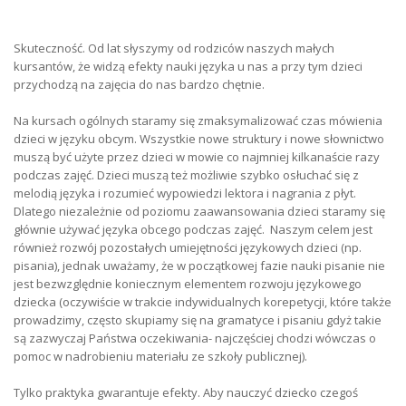
Skuteczność. Od lat słyszymy od rodziców naszych małych
kursantów, że widzą efekty nauki języka u nas a przy tym dzieci
przychodzą na zajęcia do nas bardzo chętnie.
Na kursach ogólnych staramy się zmaksymalizować czas mówienia
dzieci w języku obcym. Wszystkie nowe struktury i nowe słownictwo
muszą być użyte przez dzieci w mowie co najmniej kilkanaście razy
podczas zajęć. Dzieci muszą też możliwie szybko osłuchać się z
melodią języka i rozumieć wypowiedzi lektora i nagrania z płyt.
Dlatego niezależnie od poziomu zaawansowania dzieci staramy się
głównie używać języka obcego podczas zajęć. Naszym celem jest
również rozwój pozostałych umiejętności językowych dzieci (np.
pisania), jednak uważamy, że w początkowej fazie nauki pisanie nie
jest bezwzględnie koniecznym elementem rozwoju językowego
dziecka (oczywiście w trakcie indywidualnych korepetycji, które także
prowadzimy, często skupiamy się na gramatyce i pisaniu gdyż takie
są zazwyczaj Państwa oczekiwania- najczęściej chodzi wówczas o
pomoc w nadrobieniu materiału ze szkoły publicznej).
Tylko praktyka gwarantuje efekty. Aby nauczyć dziecko czegoś