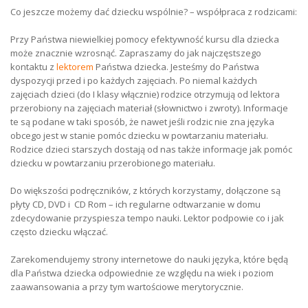
Co jeszcze możemy dać dziecku wspólnie? – współpraca z rodzicami:
Przy Państwa niewielkiej pomocy efektywność kursu dla dziecka
może znacznie wzrosnąć. Zapraszamy do jak najczęstszego
kontaktu z
lektorem
Państwa dziecka. Jesteśmy do Państwa
dyspozycji przed i po każdych zajęciach. Po niemal każdych
zajęciach dzieci (do I klasy włącznie) rodzice otrzymują od lektora
przerobiony na zajęciach materiał (słownictwo i zwroty). Informacje
te są podane w taki sposób, że nawet jeśli rodzic nie zna języka
obcego jest w stanie pomóc dziecku w powtarzaniu materiału.
Rodzice dzieci starszych dostają od nas także informacje jak pomóc
dziecku w powtarzaniu przerobionego materiału.
Do większości podręczników, z których korzystamy, dołączone są
płyty CD, DVD i CD Rom – ich regularne odtwarzanie w domu
zdecydowanie przyspiesza tempo nauki. Lektor podpowie co i jak
często dziecku włączać.
Zarekomendujemy strony internetowe do nauki języka, które będą
dla Państwa dziecka odpowiednie ze względu na wiek i poziom
zaawansowania a przy tym wartościowe merytorycznie.