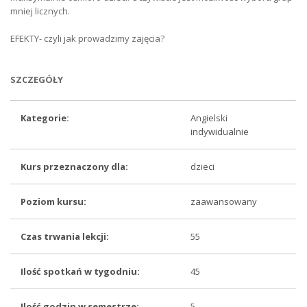
mniej licznych.
EFEKTY- czyli jak prowadzimy zajęcia?
SZCZEGÓŁY
Kategorie:
Angielski
indywidualnie
Kurs przeznaczony dla:
dzieci
Poziom kursu:
zaawansowany
Czas trwania lekcji:
55
Ilość spotkań w tygodniu:
45
Ilość godzin w semestrze:
5