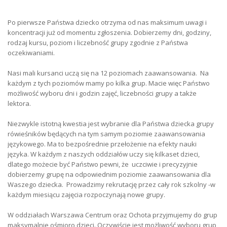
Po pierwsze Państwa dziecko otrzyma od nas maksimum uwagi i
koncentracji już od momentu zgłoszenia. Dobierzemy dni, godziny,
rodzaj kursu, poziom i liczebność grupy zgodnie z Państwa
oczekiwaniami.
Nasi mali kursanci uczą się na 12 poziomach zaawansowania. Na
każdym z tych poziomów mamy po kilka grup. Macie więc Państwo
możliwość wyboru dni i godzin zajęć, liczebności grupy a także
lektora.
Niezwykle istotną kwestia jest wybranie dla Państwa dziecka grupy
rówieśników będących na tym samym poziomie zaawansowania
językowego. Ma to bezpośrednie przełożenie na efekty nauki
języka. W każdym z naszych oddziałów uczy się kilkaset dzieci,
dlatego możecie być Państwo pewni, że uczciwie i precyzyjnie
dobierzemy grupę na odpowiednim poziomie zaawansowania dla
Waszego dziecka. Prowadzimy rekrutację przez cały rok szkolny -w
każdym miesiącu zajęcia rozpoczynają nowe grupy.
W oddziałach Warszawa Centrum oraz Ochota przyjmujemy do grup
maksymalnie ośmioro dzieci. Oczywiście jest możliwość wyboru grup