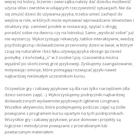
więcej niż kolory, liczenie i zwierzątka należy dać dziecku możliwość
użycia słów i zwrotów w udających rzeczywistość sytuacjach. Nie da
się zmusić dzieci do używania języka, trzeba umieć zachęcić do
wejścia w role, w których może wymawiać wprowadzane słownictwo i
struktury (np. zamówić posiłek w restauracji, spytać o drogę,
poradzić sobie na dworcu czy na lotnisku). Samo „wyobraź sobie” już
nie wystarczy. Wykorzystując rekwizyty, tablice interaktywne, wiedzę
psychologiczną i doświadczenie przenosimy dzieci w świat, w którym
czują się naturalnie i bez lęku używają języka obcego (przecież
pomyłkę z końcówką „s” w 3 osobie l.poj. czasownika można
wyjaśnić po skończonej grze językowej). Zyskujemy zaangażowanie,
motywację i emocje, które pomagają rozwiązać języki nawet
najbardziej nieśmiałym uczestnikom kursu.
Oczywiście gry i zabawy językowe są dla nas tylko narzędziem (dla
dzieci sensem zajęć…). Wykorzystujemy podręczniki najbardziej
doświadczonych wydawnictw językowych (głównie Longman).
Wszelkie aktywności, które podejmujemy podczas zajęć są ściśle
powiązane z programem kursu opartym na tych podręcznikach.
Wszystkie gry i zabawy językowe, prace domowe i projekty są
logicznie i metodycznie powiązane z przerabianym lub
powtarzanym materiałem.