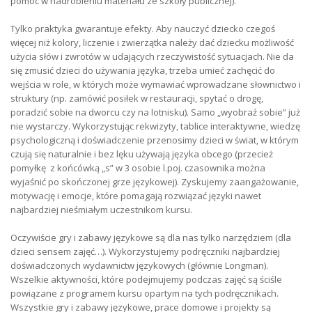
pomoc w nadrobieniu materiału ze szkoły publicznej).
Tylko praktyka gwarantuje efekty. Aby nauczyć dziecko czegoś
więcej niż kolory, liczenie i zwierzątka należy dać dziecku możliwość
użycia słów i zwrotów w udających rzeczywistość sytuacjach. Nie da
się zmusić dzieci do używania języka, trzeba umieć zachęcić do
wejścia w role, w których może wymawiać wprowadzane słownictwo i
struktury (np. zamówić posiłek w restauracji, spytać o drogę,
poradzić sobie na dworcu czy na lotnisku). Samo „wyobraź sobie” już
nie wystarczy. Wykorzystując rekwizyty, tablice interaktywne, wiedzę
psychologiczną i doświadczenie przenosimy dzieci w świat, w którym
czują się naturalnie i bez lęku używają języka obcego (przecież
pomyłkę z końcówką „s” w 3 osobie l.poj. czasownika można
wyjaśnić po skończonej grze językowej). Zyskujemy zaangażowanie,
motywację i emocje, które pomagają rozwiązać języki nawet
najbardziej nieśmiałym uczestnikom kursu.
Oczywiście gry i zabawy językowe są dla nas tylko narzędziem (dla
dzieci sensem zajęć…). Wykorzystujemy podręczniki najbardziej
doświadczonych wydawnictw językowych (głównie Longman).
Wszelkie aktywności, które podejmujemy podczas zajęć są ściśle
powiązane z programem kursu opartym na tych podręcznikach.
Wszystkie gry i zabawy językowe, prace domowe i projekty są