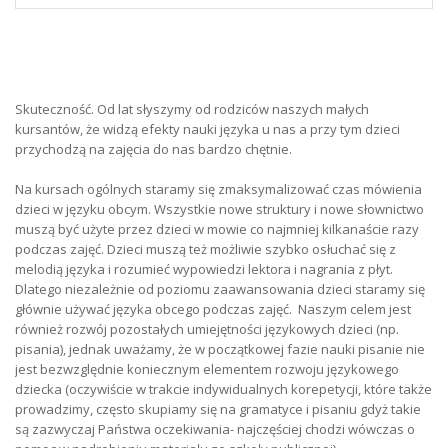
Skuteczność. Od lat słyszymy od rodziców naszych małych
kursantów, że widzą efekty nauki języka u nas a przy tym dzieci
przychodzą na zajęcia do nas bardzo chętnie.
Na kursach ogólnych staramy się zmaksymalizować czas mówienia
dzieci w języku obcym. Wszystkie nowe struktury i nowe słownictwo
muszą być użyte przez dzieci w mowie co najmniej kilkanaście razy
podczas zajęć. Dzieci muszą też możliwie szybko osłuchać się z
melodią języka i rozumieć wypowiedzi lektora i nagrania z płyt.
Dlatego niezależnie od poziomu zaawansowania dzieci staramy się
głównie używać języka obcego podczas zajęć. Naszym celem jest
również rozwój pozostałych umiejętności językowych dzieci (np.
pisania), jednak uważamy, że w początkowej fazie nauki pisanie nie
jest bezwzględnie koniecznym elementem rozwoju językowego
dziecka (oczywiście w trakcie indywidualnych korepetycji, które także
prowadzimy, często skupiamy się na gramatyce i pisaniu gdyż takie
są zazwyczaj Państwa oczekiwania- najczęściej chodzi wówczas o