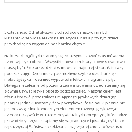
Skuteczność. Od lat słyszymy od rodziców naszych małych
kursantów, że widzą efekty nauki języka u nas a przy tym dzieci
przychodzą na zajęcia do nas bardzo chętnie.
Na kursach ogólnych staramy się zmaksymalizować czas mówienia
dzieci w języku obcym. Wszystkie nowe struktury i nowe słownictwo
muszą być użyte przez dzieci w mowie co najmniej kilkanaście razy
podczas zajęć. Dzieci muszą też możliwie szybko osłuchać się z
melodią języka i rozumieć wypowiedzi lektora i nagrania z płyt.
Dlatego niezależnie od poziomu zaawansowania dzieci staramy się
głównie używać języka obcego podczas zajęć. Naszym celem jest
również rozwój pozostałych umiejętności językowych dzieci (np.
pisania), jednak uważamy, że w początkowej fazie nauki pisanie nie
jest bezwzględnie koniecznym elementem rozwoju językowego
dziecka (oczywiście w trakcie indywidualnych korepetycji, które także
prowadzimy, często skupiamy się na gramatyce i pisaniu gdyż takie
są zazwyczaj Państwa oczekiwania- najczęściej chodzi wówczas o