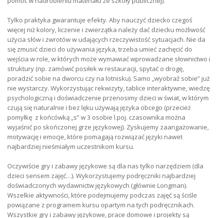
pomoc w nadrobieniu materiału ze szkoły publicznej).
Tylko praktyka gwarantuje efekty. Aby nauczyć dziecko czegoś
więcej niż kolory, liczenie i zwierzątka należy dać dziecku możliwość
użycia słów i zwrotów w udających rzeczywistość sytuacjach. Nie da
się zmusić dzieci do używania języka, trzeba umieć zachęcić do
wejścia w role, w których może wymawiać wprowadzane słownictwo i
struktury (np. zamówić posiłek w restauracji, spytać o drogę,
poradzić sobie na dworcu czy na lotnisku). Samo „wyobraź sobie” już
nie wystarczy. Wykorzystując rekwizyty, tablice interaktywne, wiedzę
psychologiczną i doświadczenie przenosimy dzieci w świat, w którym
czują się naturalnie i bez lęku używają języka obcego (przecież
pomyłkę z końcówką „s” w 3 osobie l.poj. czasownika można
wyjaśnić po skończonej grze językowej). Zyskujemy zaangażowanie,
motywację i emocje, które pomagają rozwiązać języki nawet
najbardziej nieśmiałym uczestnikom kursu.
Oczywiście gry i zabawy językowe są dla nas tylko narzędziem (dla
dzieci sensem zajęć…). Wykorzystujemy podręczniki najbardziej
doświadczonych wydawnictw językowych (głównie Longman).
Wszelkie aktywności, które podejmujemy podczas zajęć są ściśle
powiązane z programem kursu opartym na tych podręcznikach.
Wszystkie gry i zabawy językowe, prace domowe i projekty są