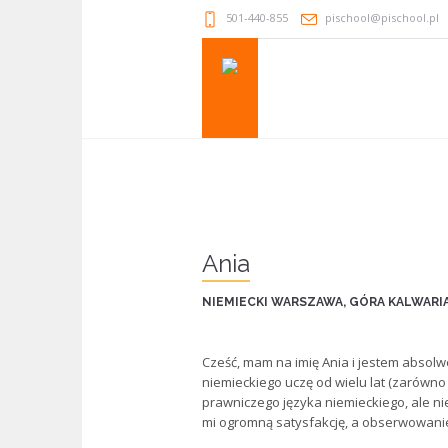
501-440-855
pischool@pischool.pl
Ania
NIEMIECKI WARSZAWA, GÓRA KALWARI
Cześć, mam na imię Ania i jestem absol
niemieckiego uczę od wielu lat (zarówno d
prawniczego języka niemieckiego, ale nie
mi ogromną satysfakcję, a obserwowan