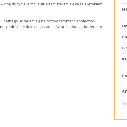
wioną do życia, a mój entuzjazm staram się wraz z językiem
Ję
 Goethego udzielam się na różnych frontach społeczno-
Do
no, podróże te dalekie (ostatnio Azja) i bliskie ….. bo życie to
Ph
E-
Ka
Po
S