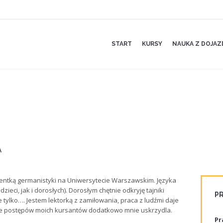
START
KURSY
NAUKA Z DOJA
A
wentką germanistyki na Uniwersytecie Warszawskim. Języka
zieci, jak i dorosłych). Dorosłym chętnie odkryję tajniki
PR
 tylko…. Jestem lektorką z zamiłowania, praca z ludźmi daje
ie postępów moich kursantów dodatkowo mnie uskrzydla.
Pr