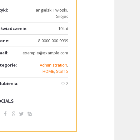
zyki:
angielski i włoski,
Grójec
świadczenie:
10 lat
one:
8-0000-000-9999
mail:
example@example.com
tegorie:
Administration
,
HOME
,
Staff 5
lubienia:
2
OCIALS