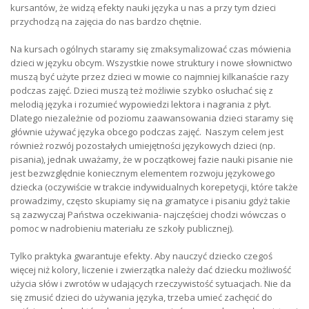
kursantów, że widzą efekty nauki języka u nas a przy tym dzieci
przychodzą na zajęcia do nas bardzo chętnie.
Na kursach ogólnych staramy się zmaksymalizować czas mówienia
dzieci w języku obcym. Wszystkie nowe struktury i nowe słownictwo
muszą być użyte przez dzieci w mowie co najmniej kilkanaście razy
podczas zajęć. Dzieci muszą też możliwie szybko osłuchać się z
melodią języka i rozumieć wypowiedzi lektora i nagrania z płyt.
Dlatego niezależnie od poziomu zaawansowania dzieci staramy się
głównie używać języka obcego podczas zajęć. Naszym celem jest
również rozwój pozostałych umiejętności językowych dzieci (np.
pisania), jednak uważamy, że w początkowej fazie nauki pisanie nie
jest bezwzględnie koniecznym elementem rozwoju językowego
dziecka (oczywiście w trakcie indywidualnych korepetycji, które także
prowadzimy, często skupiamy się na gramatyce i pisaniu gdyż takie
są zazwyczaj Państwa oczekiwania- najczęściej chodzi wówczas o
pomoc w nadrobieniu materiału ze szkoły publicznej).
Tylko praktyka gwarantuje efekty. Aby nauczyć dziecko czegoś
więcej niż kolory, liczenie i zwierzątka należy dać dziecku możliwość
użycia słów i zwrotów w udających rzeczywistość sytuacjach. Nie da
się zmusić dzieci do używania języka, trzeba umieć zachęcić do