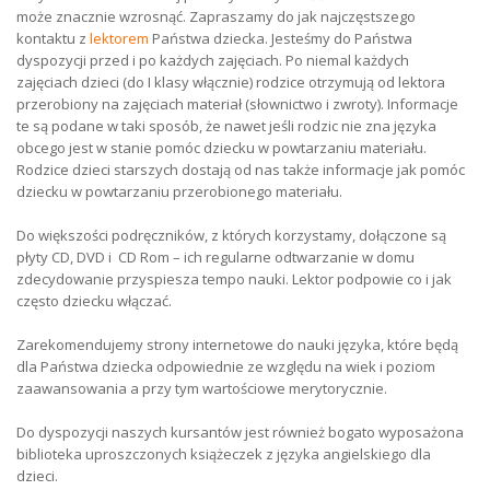
może znacznie wzrosnąć. Zapraszamy do jak najczęstszego
kontaktu z
lektorem
Państwa dziecka. Jesteśmy do Państwa
dyspozycji przed i po każdych zajęciach. Po niemal każdych
zajęciach dzieci (do I klasy włącznie) rodzice otrzymują od lektora
przerobiony na zajęciach materiał (słownictwo i zwroty). Informacje
te są podane w taki sposób, że nawet jeśli rodzic nie zna języka
obcego jest w stanie pomóc dziecku w powtarzaniu materiału.
Rodzice dzieci starszych dostają od nas także informacje jak pomóc
dziecku w powtarzaniu przerobionego materiału.
Do większości podręczników, z których korzystamy, dołączone są
płyty CD, DVD i CD Rom – ich regularne odtwarzanie w domu
zdecydowanie przyspiesza tempo nauki. Lektor podpowie co i jak
często dziecku włączać.
Zarekomendujemy strony internetowe do nauki języka, które będą
dla Państwa dziecka odpowiednie ze względu na wiek i poziom
zaawansowania a przy tym wartościowe merytorycznie.
Do dyspozycji naszych kursantów jest również bogato wyposażona
biblioteka uproszczonych książeczek z języka angielskiego dla
dzieci.