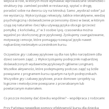
wejścia w role, w których może wymawiać wprowadzane słownictwo i
struktury (np. zamówić posiłek w restauracji, spytać o drogę,
poradzić sobie na dworcu czy na lotnisku). Samo „wyobraź sobie” już
nie wystarczy. Wykorzystując rekwizyty, tablice interaktywne, wiedzę
psychologiczną i doświadczenie przenosimy dzieci w świat, w którym
czują się naturalnie i bez lęku używają języka obcego (przecież
pomyłkę z końcówką „s” w 3 osobie l.poj. czasownika można
wyjaśnić po skończonej grze językowej). Zyskujemy zaangażowanie,
motywację i emocje, które pomagają rozwiązać języki nawet
najbardziej nieśmiałym uczestnikom kursu.
Oczywiście gry i zabawy językowe są dla nas tylko narzędziem (dla
dzieci sensem zajęć…). Wykorzystujemy podręczniki najbardziej
doświadczonych wydawnictw językowych (głównie Longman).
Wszelkie aktywności, które podejmujemy podczas zajęć są ściśle
powiązane z programem kursu opartym na tych podręcznikach.
Wszystkie gry i zabawy językowe, prace domowe i projekty są
logicznie i metodycznie powiązane z przerabianym lub
powtarzanym materiałem.
Co jeszcze możemy dać dziecku wspólnie? – współpraca z rodzicami:
Przy Państwa niewielkiej pomocy efektywność kursu dla dziecka