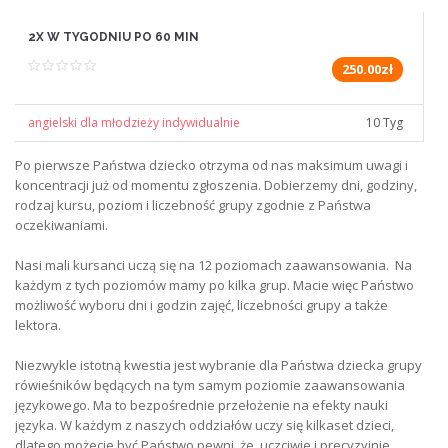
2X W TYGODNIU PO 60 MIN
250.00zł
angielski dla młodzieży indywidualnie
10 Tyg
Po pierwsze Państwa dziecko otrzyma od nas maksimum uwagi i
koncentracji już od momentu zgłoszenia. Dobierzemy dni, godziny,
rodzaj kursu, poziom i liczebność grupy zgodnie z Państwa
oczekiwaniami.
Nasi mali kursanci uczą się na 12 poziomach zaawansowania. Na
każdym z tych poziomów mamy po kilka grup. Macie więc Państwo
możliwość wyboru dni i godzin zajęć, liczebności grupy a także
lektora.
Niezwykle istotną kwestia jest wybranie dla Państwa dziecka grupy
rówieśników będących na tym samym poziomie zaawansowania
językowego. Ma to bezpośrednie przełożenie na efekty nauki
języka. W każdym z naszych oddziałów uczy się kilkaset dzieci,
dlatego możecie być Państwo pewni, że uczciwie i precyzyjnie