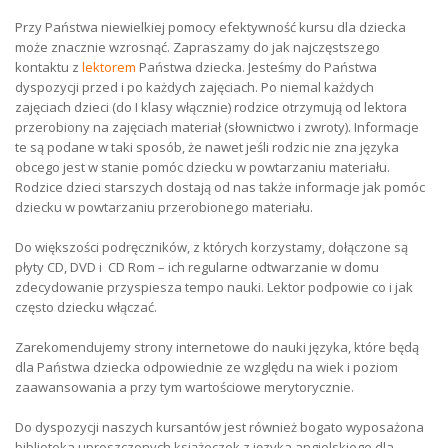
Przy Państwa niewielkiej pomocy efektywność kursu dla dziecka
może znacznie wzrosnąć. Zapraszamy do jak najczęstszego
kontaktu z
lektorem
Państwa dziecka. Jesteśmy do Państwa
dyspozycji przed i po każdych zajęciach. Po niemal każdych
zajęciach dzieci (do I klasy włącznie) rodzice otrzymują od lektora
przerobiony na zajęciach materiał (słownictwo i zwroty). Informacje
te są podane w taki sposób, że nawet jeśli rodzic nie zna języka
obcego jest w stanie pomóc dziecku w powtarzaniu materiału.
Rodzice dzieci starszych dostają od nas także informacje jak pomóc
dziecku w powtarzaniu przerobionego materiału.
Do większości podręczników, z których korzystamy, dołączone są
płyty CD, DVD i CD Rom – ich regularne odtwarzanie w domu
zdecydowanie przyspiesza tempo nauki. Lektor podpowie co i jak
często dziecku włączać.
Zarekomendujemy strony internetowe do nauki języka, które będą
dla Państwa dziecka odpowiednie ze względu na wiek i poziom
zaawansowania a przy tym wartościowe merytorycznie.
Do dyspozycji naszych kursantów jest również bogato wyposażona
biblioteka uproszczonych książeczek z języka angielskiego dla