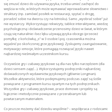
się zmusić dzieci do używania języka, trzeba umieć zachęcić do
wejścia w role, w których może wymawiać wprowadzane słownictwo i
struktury (np. zamówić posiłek w restauracji, spytać o drogę,
poradzić sobie na dworcu czy na lotnisku). Samo „wyobraź sobie” już
nie wystarczy. Wykorzystując rekwizyty, tablice interaktywne, wiedzę
psychologiczną i doświadczenie przenosimy dzieci w świat, w którym
czują się naturalnie i bez lęku używają języka obcego (przecież
pomyłkę z końcówką „s” w 3 osobie l.poj. czasownika można
wyjaśnić po skończonej grze językowej). Zyskujemy zaangażowanie,
motywację i emocje, które pomagają rozwiązać języki nawet
najbardziej nieśmiałym uczestnikom kursu.
Oczywiście gry i zabawy językowe są dla nas tylko narzędziem (dla
dzieci sensem zajęć…). Wykorzystujemy podręczniki najbardziej
doświadczonych wydawnictw językowych (głównie Longman).
Wszelkie aktywności, które podejmujemy podczas zajęć są ściśle
powiązane z programem kursu opartym na tych podręcznikach.
Wszystkie gry i zabawy językowe, prace domowe i projekty są
logicznie i metodycznie powiązane z przerabianym lub
powtarzanym materiałem.
Co jeszcze możemy dać dziecku wspólnie? – współpraca z rodzicami: