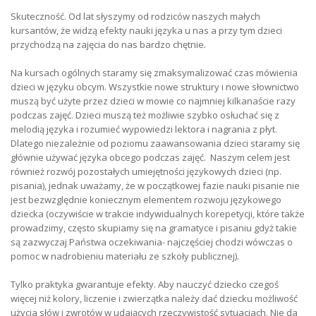
Skuteczność. Od lat słyszymy od rodziców naszych małych
kursantów, że widzą efekty nauki języka u nas a przy tym dzieci
przychodzą na zajęcia do nas bardzo chętnie.
Na kursach ogólnych staramy się zmaksymalizować czas mówienia
dzieci w języku obcym. Wszystkie nowe struktury i nowe słownictwo
muszą być użyte przez dzieci w mowie co najmniej kilkanaście razy
podczas zajęć. Dzieci muszą też możliwie szybko osłuchać się z
melodią języka i rozumieć wypowiedzi lektora i nagrania z płyt.
Dlatego niezależnie od poziomu zaawansowania dzieci staramy się
głównie używać języka obcego podczas zajęć. Naszym celem jest
również rozwój pozostałych umiejętności językowych dzieci (np.
pisania), jednak uważamy, że w początkowej fazie nauki pisanie nie
jest bezwzględnie koniecznym elementem rozwoju językowego
dziecka (oczywiście w trakcie indywidualnych korepetycji, które także
prowadzimy, często skupiamy się na gramatyce i pisaniu gdyż takie
są zazwyczaj Państwa oczekiwania- najczęściej chodzi wówczas o
pomoc w nadrobieniu materiału ze szkoły publicznej).
Tylko praktyka gwarantuje efekty. Aby nauczyć dziecko czegoś
więcej niż kolory, liczenie i zwierzątka należy dać dziecku możliwość
użycia słów i zwrotów w udających rzeczywistość sytuacjach. Nie da